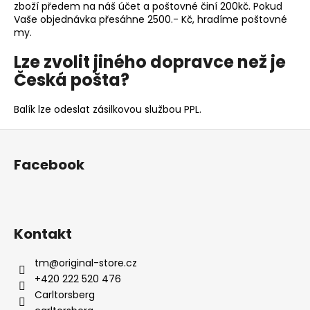
č
zboží předem na náš účet a poštovné činí 200kč. Pokud
u
Vaše objednávka přesáhne 2500.- Kč, hradíme poštovné
j
my.
e
Lze zvolit jiného dopravce než je
m
Česká pošta?
e
Balík lze odeslat zásilkovou službou PPL.
TRIČKO
84
Z
YUCCA
á
1
Facebook
p
050
Kč
a
t
í
Kontakt
tm
@
original-store.cz
+420 222 520 476
Carltorsberg