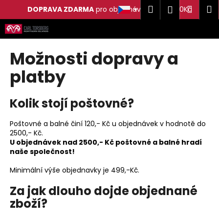
K
Hledat
Náku
M
Přihlášen
DOPRAVA ZDARMA
pro objednávky nad 2 500Kč
o
Přejít
Zpět
Zpět
košík
š
na
í
obsah
C
Možnosti dopravy a
k
o
platby
p
o
Kolik stojí poštovné?
t
ř
Poštovné a balné činí 120,- Kč u objednávek v hodnotě do
e
2500,- Kč.
b
U objednávek nad 2500,- Kč poštovné a balné hradí
naše společnost!
u
j
Minimální výše objednavky je 499,-Kč.
e
Za jak dlouho dojde objednané
t
zboží?
e
n