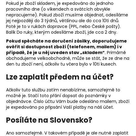
Pokud je zboží skladem, je expedováno do jednoho
a
pracovního dne (o víkendech a svátcích obvykle
j
nepracujeme). Pokud zboží musíme objednat, odesíláme
jej nejpozději do 3 týdnů, většinou ale do cca 10ti dnů.
í
Poté je to v rukách dopravce (PPL, nebo České pošty).
t
Balík Do ruky, kterým odesíláme zboží, jde cca 2 dny.
?
Pokud spěcháte na doručení zásilky, doporučujeme
ověřit si dostupnost zboží (telefonem, mailem) i v
případě, že je u něj uveden stav „skladem“
. Primárně
obchodujeme velkoobchodně, může se stát, že ze dne na
den tu zboží není, ačkoliv tu včera bylo v 10ti kusech.
HLEDAT
Lze zaplatit předem na účet?
Ačkoliv tuto službu zatím nenabízíme, samozřejmě to
možné je. Stačí toto přání dopsat do poznámky v
D
objednávce. Číslo účtu Vám bude odesláno mailem, zboží
o
je expedováno po připsání Vaší platby na náš účet.
p
o
Posíláte na Slovensko?
r
u
Ano samozřejmě. V takovém případě je ale nutné zaplatit