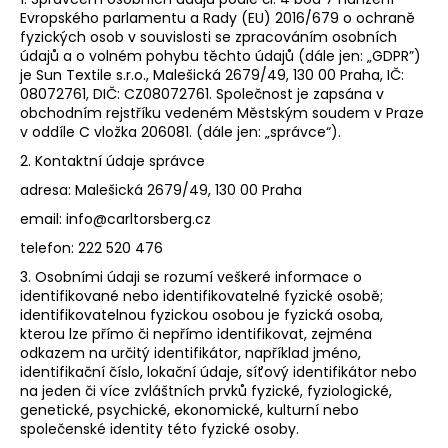
Evropského parlamentu a Rady (EU) 2016/679 o ochraně
a
fyzických osob v souvislosti se zpracováním osobních
j
údajů a o volném pohybu těchto údajů (dále jen: „GDPR”)
í
je Sun Textile s.r.o., Malešická 2679/49, 130 00 Praha, IČ:
08072761, DIČ: CZ08072761. Společnost je zapsána v
t
obchodním rejstříku vedeném Městským soudem v Praze
?
v oddíle C vložka 206081. (dále jen: „správce“).
2. Kontaktní údaje správce
adresa: Malešická 2679/49, 130 00 Praha
email: info@carltorsberg.cz
HLEDAT
telefon: 222 520 476
3. Osobními údaji se rozumí veškeré informace o
identifikované nebo identifikovatelné fyzické osobě;
identifikovatelnou fyzickou osobou je fyzická osoba,
D
kterou lze přímo či nepřímo identifikovat, zejména
o
odkazem na určitý identifikátor, například jméno,
p
identifikační číslo, lokační údaje, síťový identifikátor nebo
o
na jeden či více zvláštních prvků fyzické, fyziologické,
r
genetické, psychické, ekonomické, kulturní nebo
u
společenské identity této fyzické osoby.