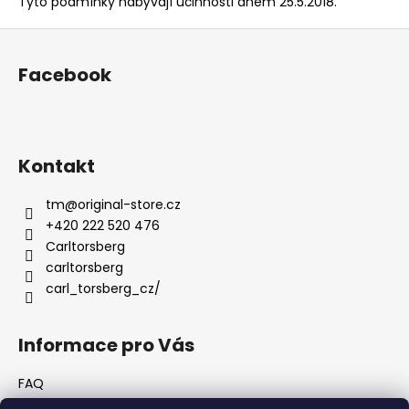
Tyto podmínky nabývají účinnosti dnem 25.5.2018.
Z
á
Facebook
p
a
t
í
Kontakt
tm
@
original-store.cz
+420 222 520 476
Carltorsberg
carltorsberg
carl_torsberg_cz/
Informace pro Vás
FAQ
Obchodní podmínky