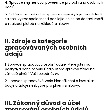
č
4. Správce nejmenoval pověřence pro ochranu osobních
u
údajů.
j
5. Svěřené osobní údaje správce neposkytuje žádné třetí
e
straně, vyjma společností podílejících se na dodání zboží
m
a realizaci plateb na základě smlouvy.
e
II. Zdroje a kategorie
TRIČKO
zpracovávaných osobních
KOMPASS
WHITE
údajů
1
050
1. Správce zpracovává osobní údaje, které jste mu
Kč
poskytl/a nebo osobní údaje, které správce získal na
základě plnění Vaší objednávky.
2. Správce zpracovává Vaše identifikační a kontaktní
údaje a údaje nezbytné pro plnění smlouvy.
III. Zákonný důvod a účel
zpracování osobních údajů