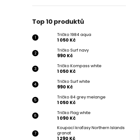
n
TRIČKO 1984 AQUA
e
1 050 Kč
l
Top 10 produktů
Tričko 1984 aqua
1 050 Kč
Tričko Surf navy
990 Kč
Tričko Kompass white
1 050 Kč
Tričko Surf white
990 Kč
Tričko 84 grey melange
1 050 Kč
Tričko Flag white
1 090 Kč
Koupací kraťasy Northern Islands
granat
1 290 Kč