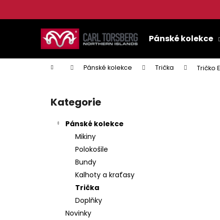
K
o
Přejít
Zpět
Zpět
š
na
Pánské kolekce
do
do
í
obsah
k
obchodu
obchodu
Domů
Pánské kolekce
Trička
Tričko
P
o
Kategorie
Přeskočit
s
kategorie
t
Pánské kolekce
r
Mikiny
a
Polokošile
n
Bundy
n
Kalhoty a kraťasy
í
Trička
p
Doplňky
a
Novinky