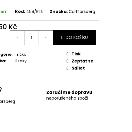
S WHITE
adem
Kód:
459/BIL5
Značka:
CarlTorsberg
050 Kč
ná
DO KOŠÍKU
:
Tisk
gorie
:
Trička
ka
:
2 roky
Zeptat se
Sdílet
ý
Zaručíme dopravu
neporušeného zboží
orsberg