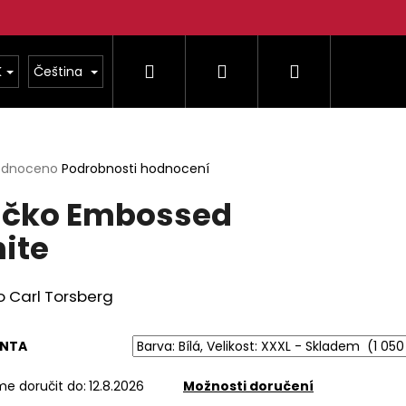
Hledat
Přihlášení
Nákupní
K
Čeština
košík
rné
odnoceno
Podrobnosti hodnocení
cení
ičko Embossed
ktu
ite
ček.
o Carl Torsberg
Následující
ANTA
e doručit do:
12.8.2026
Možnosti doručení