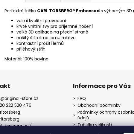
Perfektní tričko
CARL TORSBERG® Embossed
s výborným 3D 
velmi kvalitní provedení
kryté vnitřní švy pro příjemné nošení
velká 3D aplikace na přední straně
našitý štítek na lemu rukávu
kontrastní prošití lemů
přiléhavý střih
Materiál: 100% bavlna
akt
Informace pro Vás
m
@
original-store.cz
FAQ
20 222 520 476
Obchodní podmínky
rltorsberg
Podmínky ochrany osobní
údajů
rltorsberg
Tabulka velikostí
rl_torsberg_cz/
Možnosti dopravy a platby