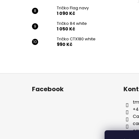
Tričko Flag navy
1 090 Kč
Tričko 84 white
1 050 Kč
Tričko CTX180 white
990 Kč
Z
á
Facebook
Kont
p
a
t
t
+4
í
Ca
ca
ca