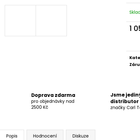
TRIČKO SURF NAVY
TRIČKO KOMPAS
990 Kč
1 050 Kč
Skl
1 
Měr
cena
Kate
Záru
Jsme jedin
Doprava zdarma
pro objednávky nad
distributor
2500 Kč
značky Carl T
Popis
Hodnocení
Diskuze