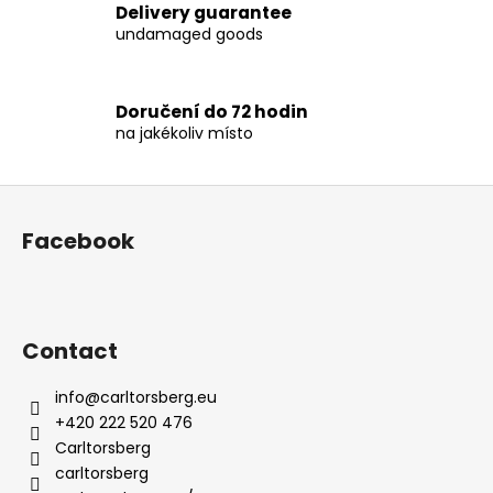
Delivery guarantee
c
undamaged goods
o
n
t
Doručení do 72 hodin
r
na jakékoliv místo
o
l
s
F
o
Facebook
o
t
e
r
Contact
info
@
carltorsberg.eu
+420 222 520 476
Carltorsberg
carltorsberg