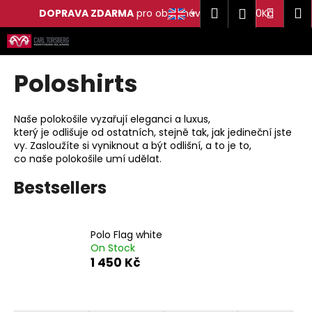
C
Search
Shop
M
Login
DOPRAVA ZDARMA
pro objednávky nad 2 500Kč
a
Skip
Back
Back
cart
r
to
t
content
W
Poloshirts
h
a
Naše
polokošile
vyzařují
eleganci a
luxus,
t
který
je
odlišuje
od ostatních
, stejně tak
, jak
jedineční jste
a
vy
.
Zasloužíte si
vyniknout a
být odlišní
,
a to
je to,
co
naše
polokošile
umí u
dělat.
r
e
Bestsellers
y
o
Polo Flag white
u
On Stock
l
1 450 Kč
o
o
P
k