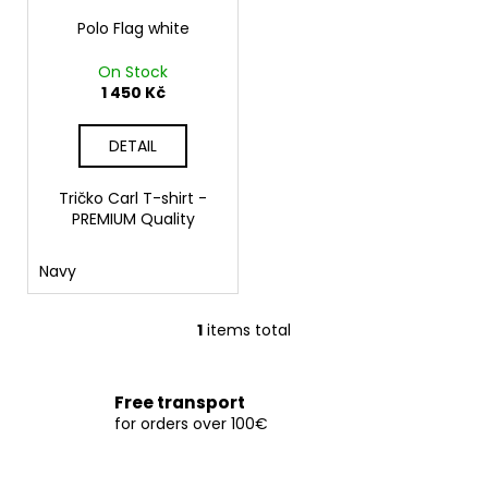
p
r
Polo Flag white
o
On Stock
d
1 450 Kč
u
c
DETAIL
t
s
Tričko Carl T-shirt -
PREMIUM Quality
Navy
1
items total
L
i
s
Free transport
t
for orders over 100€
i
n
g